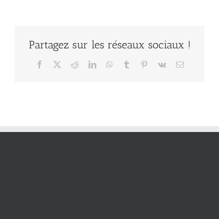
Partagez sur les réseaux sociaux !
Facebook
X
Reddit
LinkedIn
WhatsApp
Tumblr
Pinterest
Vk
Email